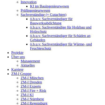
Innovation
KI im Bauingenieurwesen
Prüfingenieurwesen
Sachverständige (+ Gutachten)
ö.b.u.v. Sachverständiger für
Bauwerksabdichtung
ö.b.u.v. Sachverständige für Holzbau und
Holzschutz
ö.b.u.v. Sachverständiger für Schäden an
Gebäuden
ö.b.u.v. Sachverständiger für Wärme- und
Feuchteschutz
Projekte
Über uns
Management
Aktuelles
Karriere
ZM-I Gruppe
ZM-I München
ZM-I Dresden
ZM-I Experts
ZM-I Fire + Risk
ZM-I KI
ZM-I Nürnberg
ZM-I Regensburg