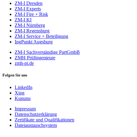
ZM-I Dresden
ZM-I Experts
ZM-I Fire + Risk
ZM-I KI
ZM-I Nürnberg
ZM-I Regensburg
ZM-I Service + Beteiligung
IngPunkt Augsburg
ZM-I Sachverständige PartGmbB
ZMH Prüfingenieure
zmh-pi.de
Folgen Sie uns
LinkedIn
Xing
Kununu
Impressum
Datenschutzerklärung
Zertifikate und Qualifikationen
Dateiaustauschsystem