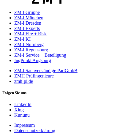
ZM-I Gruppe
ZM-I München
ZM-I Dresden
ZM-I Experts
ZM-I Fire + Risk
ZM-I KI
ZM-I Nürnberg
ZM-I Regensburg
ZM-I Service + Beteiligung
IngPunkt Augsburg
ZM-I Sachverständige PartGmbB
ZMH Prüfingenieure
zmh-pi.de
Folgen Sie uns
LinkedIn
Xing
Kununu
Impressum
Datenschutzerklärung