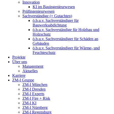
Innovation
KI im Bauingenieurwesen
Prüfingenieurwesen
Sachverständige (+ Gutachten)
ö.b.u.v. Sachverständiger für
Bauwerksabdichtung
ö.b.u.v. Sachverständige für Holzbau und
Holzschutz
ö.b.u.v. Sachverständiger für Schäden an
Gebäuden
ö.b.u.v. Sachverständiger für Wärme- und
Feuchteschutz
Projekte
Über uns
Management
Aktuelles
Karriere
ZM-I Gruppe
ZM-I München
ZM-I Dresden
ZM-I Experts
ZM-I Fire + Risk
ZM-I KI
ZM-I Nürnberg
ZM-I Regensburg